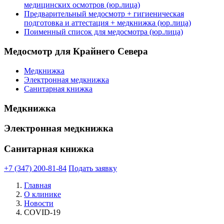
медицинских осмотров (юр.лица)
Предварительный медосмотр + гигиеническая
подготовка и аттестация + медкнижка (юр.лица)
Поименный список для медосмотра (юр.лица)
Медосмотр для Крайнего Севера
Медкнижка
Электронная медкнижка
Санитарная книжка
Медкнижка
Электронная медкнижка
Санитарная книжка
+7 (347) 200-81-84
Подать заявку
Главная
О клинике
Новости
COVID-19