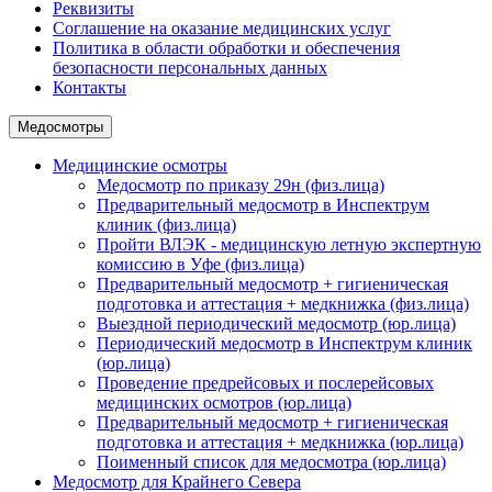
Реквизиты
Соглашение на оказание медицинских услуг
Политика в области обработки и обеспечения
безопасности персональных данных
Контакты
Медосмотры
Медицинские осмотры
Медосмотр по приказу 29н (физ.лица)
Предварительный медосмотр в Инспектрум
клиник (физ.лица)
Пройти ВЛЭК - медицинскую летную экспертную
комиссию в Уфе (физ.лица)
Предварительный медосмотр + гигиеническая
подготовка и аттестация + медкнижка (физ.лица)
Выездной периодический медосмотр (юр.лица)
Периодический медосмотр в Инспектрум клиник
(юр.лица)
Проведение предрейсовых и послерейсовых
медицинских осмотров (юр.лица)
Предварительный медосмотр + гигиеническая
подготовка и аттестация + медкнижка (юр.лица)
Поименный список для медосмотра (юр.лица)
Медосмотр для Крайнего Севера