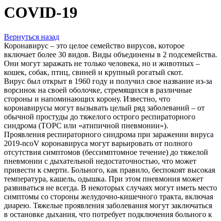
COVID-19
Вернуться назад
Коронавирус – это целое семейство вирусов, которое
включает более 30 видов. Виды объединены в 2 подсемейства.
Они могут заражать не только человека, но и животных –
кошек, собак, птиц, свиней и крупный рогатый скот.
Вирус был открыт в 1960 году и получил свое название из-за
ворсинок на своей оболочке, стремящихся в различные
стороны и напоминающих корону. Известно, что
коронавирусы могут вызывать целый ряд заболеваний – от
обычной простуды до тяжелого острого респираторного
синдрома (ТОРС или «атипичной пневмонии»).
Проявления респираторного синдрома при заражении вируса
2019-ncoV коронавируса могут варьировать от полного
отсутствия симптомов (бессимптомное течение) до тяжелой
пневмонии с дыхательной недостаточностью, что может
привести к смерти. Больного, как правило, беспокоят высокая
температура, кашель, одышка. При этом пневмония может
развиваться не всегда. В некоторых случаях могут иметь место
симптомы со стороны желудочно-кишечного тракта, включая
диарею. Тяжелые проявления заболевания могут заключаться
в остановке дыхания, что потребует подключения больного к