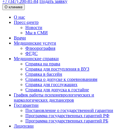
+7 (347) 200-81-84
Подать заявку
О клинике
О нас
Пресс-центр
Новости
Мы в СМИ
Врачи
Медицинские услуги
Флюорография
ФГДС
Медицинские справки
Справка на права
Справка для поступления в ВУЗ
Справка в бассейн
Справка о допуске к соревнованиям
Справка для госслужащих
Справка для допуска к гостайне
График работы психоневрологических и
наркологических диспансеров
Госгарантии
Постановление о государственной гарантии
Программа государственных гарантий РФ
Программа государственных гарантий РБ
Лицензии