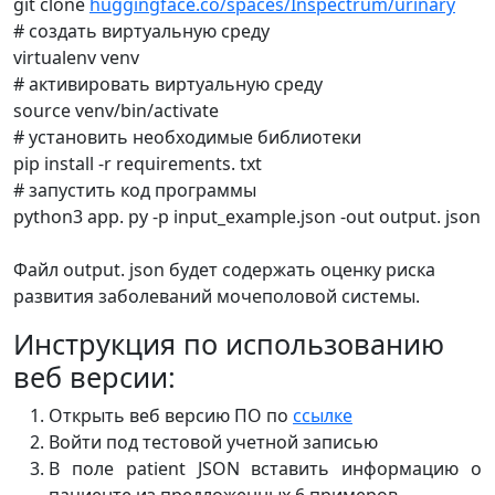
git clone
huggingface.co/spaces/Inspectrum/urinary
# создать виртуальную среду
virtualenv venv
# активировать виртуальную среду
source venv/bin/activate
# установить необходимые библиотеки
pip install -r requirements. txt
# запустить код программы
python3 app. py -p input_example.json -out output. json
Файл output. json будет содержать оценку риска
развития заболеваний мочеполовой системы.
Инструкция по использованию
веб версии:
Открыть веб версию ПО по
ссылке
Войти под тестовой учетной записью
В поле patient JSON вставить информацию о