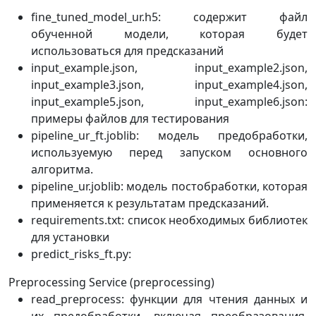
fine_tuned_model_ur.h5: содержит файл
обученной модели, которая будет
использоваться для предсказаний
input_example.json, input_example2.json,
input_example3.json, input_example4.json,
input_example5.json, input_example6.json:
примеры файлов для тестирования
pipeline_ur_ft.joblib: модель предобработки,
используемую перед запуском основного
алгоритма.
pipeline_ur.joblib: модель постобработки, которая
применяется к результатам предсказаний.
requirements.txt: список необходимых библиотек
для установки
predict_risks_ft.py:
Preprocessing Service (preprocessing)
read_preprocess: функции для чтения данных и