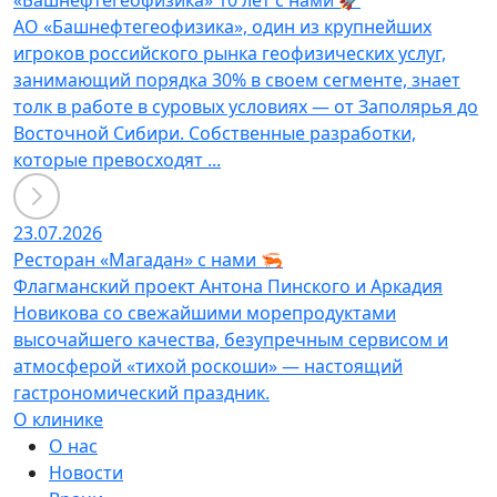
«Башнефтегеофизика» 10 лет с нами 🚀
АО «Башнефтегеофизика», один из крупнейших
игроков российского рынка геофизических услуг,
занимающий порядка 30% в своем сегменте, знает
толк в работе в суровых условиях — от Заполярья до
Восточной Сибири. Собственные разработки,
которые превосходят ...
23.07.2026
Ресторан «Магадан» с нами 🦐
Флагманский проект Антона Пинского и Аркадия
Новикова со свежайшими морепродуктами
высочайшего качества, безупречным сервисом и
атмосферой «тихой роскоши» — настоящий
гастрономический праздник.
О клинике
О нас
Новости