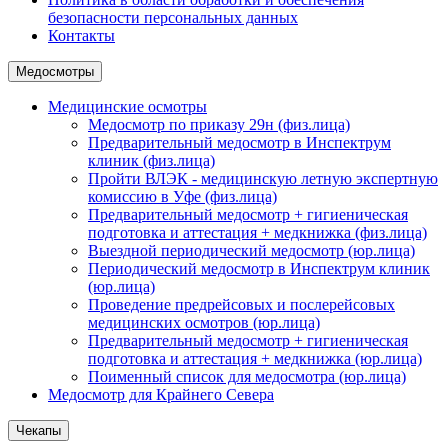
безопасности персональных данных
Контакты
Медосмотры
Медицинские осмотры
Медосмотр по приказу 29н (физ.лица)
Предварительный медосмотр в Инспектрум
клиник (физ.лица)
Пройти ВЛЭК - медицинскую летную экспертную
комиссию в Уфе (физ.лица)
Предварительный медосмотр + гигиеническая
подготовка и аттестация + медкнижка (физ.лица)
Выездной периодический медосмотр (юр.лица)
Периодический медосмотр в Инспектрум клиник
(юр.лица)
Проведение предрейсовых и послерейсовых
медицинских осмотров (юр.лица)
Предварительный медосмотр + гигиеническая
подготовка и аттестация + медкнижка (юр.лица)
Поименный список для медосмотра (юр.лица)
Медосмотр для Крайнего Севера
Чекапы