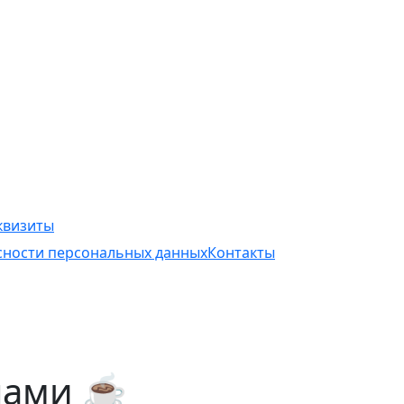
квизиты
асности персональных данных
Контакты
нами ☕️