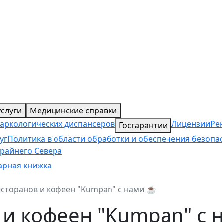
слуги
Медицинские справки
наркологических диспансеров
Лицензии
Ре
Госгарантии
уг
Политика в области обработки и обеспечения безоп
райнего Севера
арная книжка
есторанов и кофеен "Kumpan" с нами ☕️
 и кофеен "Kumpan" с 