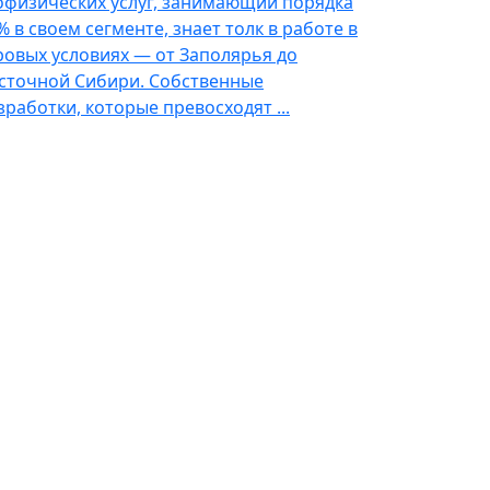
офизических услуг, занимающий порядка
% в своем сегменте, знает толк в работе в
ровых условиях — от Заполярья до
сточной Сибири. Собственные
зработки, которые превосходят ...