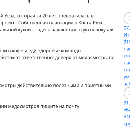
 Уфы, которая за 20 лет превратилась в
оект . Собственная плантация в Коста-Рике,
07
кальной кухни — здесь задают высокую планку для
Ит
91
па
бви в кофе и еду, здоровье команды —
тя
ействуют ответственно: доверяют медосмотры по
па
тя
ум
за
досмотры действительно полезными и приятными
31
ации медосмотров пишите на почту
«Б
АО
кр