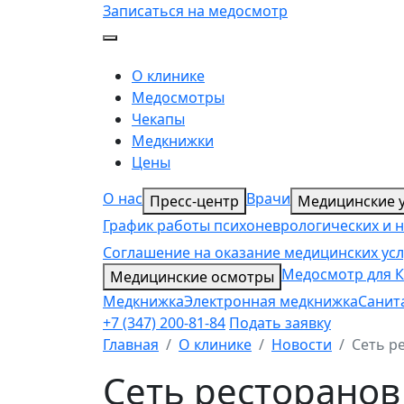
Записаться на медосмотр
О клинике
Медосмотры
Чекапы
Медкнижки
Цены
О нас
Врачи
Пресс-центр
Медицинские у
График работы психоневрологических и 
Соглашение на оказание медицинских усл
Медосмотр для К
Медицинские осмотры
Медкнижка
Электронная медкнижка
Санит
+7 (347) 200-81-84
Подать заявку
Главная
О клинике
Новости
Сеть р
Сеть ресторанов