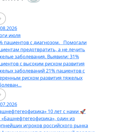
.08.2026
оги июля
% пациентов с диагнозом. Помогали
циентам предотвратить, а не лечить
желые заболевания. Выявили: 31%
циентов с высоким риском развития
желых заболеваний 21% пациентов с
еренным риском развития тяжелых
болеван...
.07.2026
ашнефтегеофизика» 10 лет с нами 🚀
 «Башнефтегеофизика», один из
упнейших игроков российского рынка