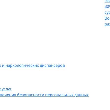
ге
30
су
Во
ра
 и наркологических диспансеров
 услуг
спечения безопасности персональных данных