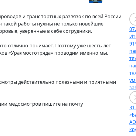
роводов и транспортных развязок по всей России
ля такой работы нужны не только новейшие
07
доровые, уверенные в себе сотрудники.
Ит
91
то отлично понимает. Поэтому уже шесть лет
па
иков «Уралмостотряда» проводим именно мы.
тя
па
тя
ум
досмотры действительно полезными и приятными
за
ации медосмотров пишите на почту
31
«Б
АО
кр