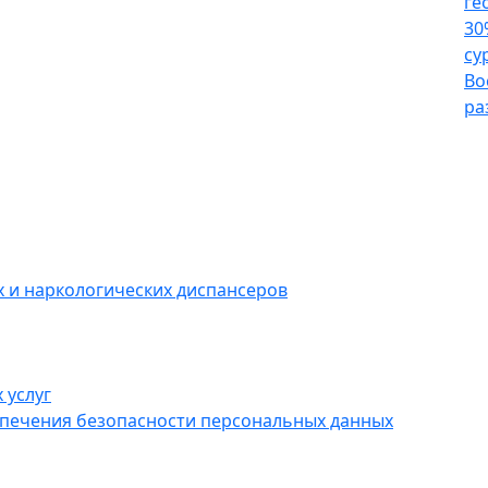
ге
30
су
Во
ра
 и наркологических диспансеров
 услуг
спечения безопасности персональных данных