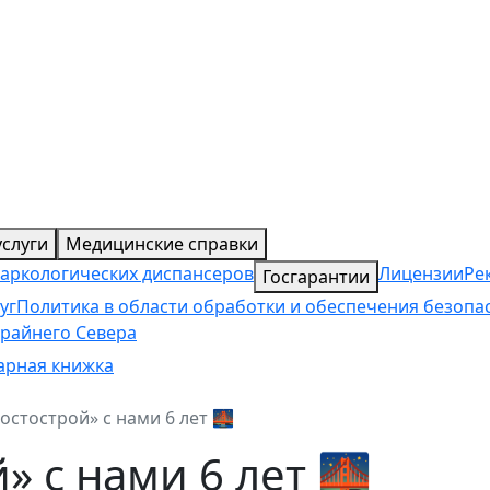
слуги
Медицинские справки
наркологических диспансеров
Лицензии
Ре
Госгарантии
уг
Политика в области обработки и обеспечения безоп
райнего Севера
арная книжка
остострой» с нами 6 лет 🌉
» с нами 6 лет 🌉