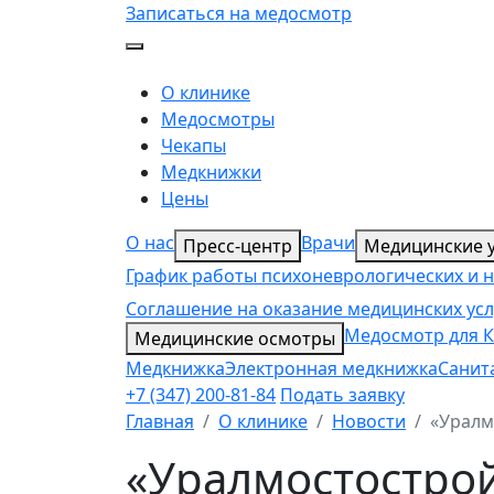
Записаться на медосмотр
О клинике
Медосмотры
Чекапы
Медкнижки
Цены
О нас
Врачи
Пресс-центр
Медицинские у
График работы психоневрологических и 
Соглашение на оказание медицинских усл
Медосмотр для К
Медицинские осмотры
Медкнижка
Электронная медкнижка
Санит
+7 (347) 200-81-84
Подать заявку
Главная
О клинике
Новости
«Уралм
«Уралмостострой