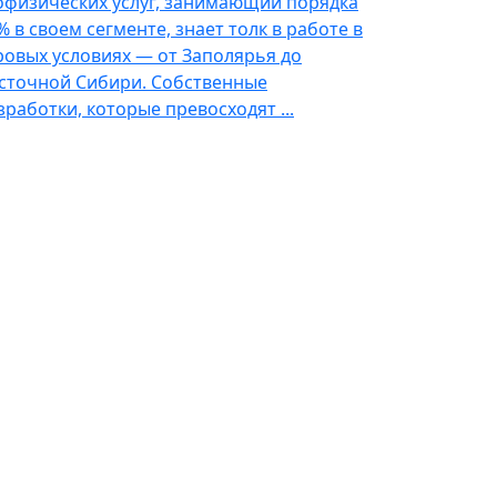
офизических услуг, занимающий порядка
% в своем сегменте, знает толк в работе в
ровых условиях — от Заполярья до
сточной Сибири. Собственные
зработки, которые превосходят ...