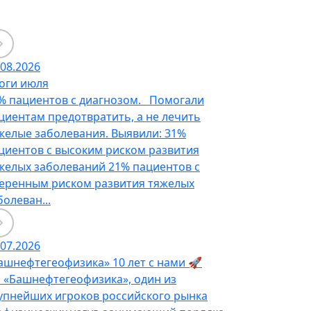
.08.2026
оги июля
% пациентов с диагнозом. Помогали
циентам предотвратить, а не лечить
желые заболевания. Выявили: 31%
циентов с высоким риском развития
желых заболеваний 21% пациентов с
еренным риском развития тяжелых
болеван...
.07.2026
ашнефтегеофизика» 10 лет с нами 🚀
 «Башнефтегеофизика», один из
упнейших игроков российского рынка