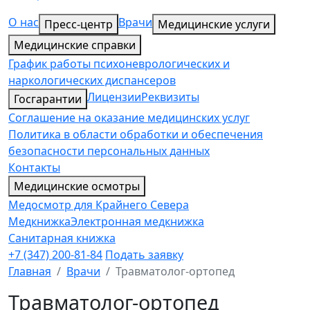
О нас
Врачи
Пресс-центр
Медицинские услуги
Медицинские справки
График работы психоневрологических и
наркологических диспансеров
Лицензии
Реквизиты
Госгарантии
Соглашение на оказание медицинских услуг
Политика в области обработки и обеспечения
безопасности персональных данных
Контакты
Медицинские осмотры
Медосмотр для Крайнего Севера
Медкнижка
Электронная медкнижка
Санитарная книжка
+7 (347) 200-81-84
Подать заявку
Главная
Врачи
Травматолог-ортопед
Травматолог-ортопед