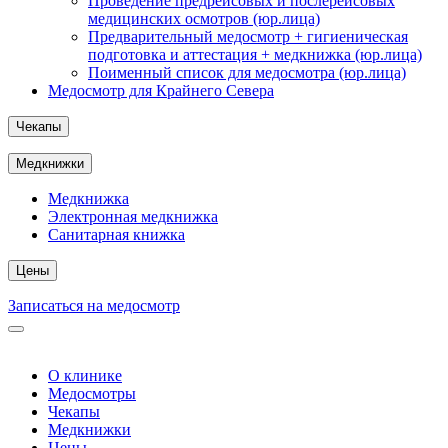
Проведение предрейсовых и послерейсовых
медицинских осмотров (юр.лица)
Предварительный медосмотр + гигиеническая
подготовка и аттестация + медкнижка (юр.лица)
Поименный список для медосмотра (юр.лица)
Медосмотр для Крайнего Севера
Чекапы
Медкнижки
Медкнижка
Электронная медкнижка
Санитарная книжка
Цены
Записаться на медосмотр
О клинике
Медосмотры
Чекапы
Медкнижки
Цены