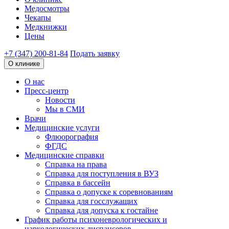
Медосмотры
Чекапы
Медкнижки
Цены
+7 (347) 200-81-84
Подать заявку
О клинике
О нас
Пресс-центр
Новости
Мы в СМИ
Врачи
Медицинские услуги
Флюорография
ФГДС
Медицинские справки
Справка на права
Справка для поступления в ВУЗ
Справка в бассейн
Справка о допуске к соревнованиям
Справка для госслужащих
Справка для допуска к гостайне
График работы психоневрологических и
наркологических диспансеров