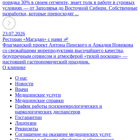
порядка 30% в своем сегменте, знает толк в работе в суровых
условиях — от Заполярья до Восточной Сибири. Собственные
разработки, которые превосходят ...
23.07.2026
Ресторан «Магадан» с нами 🦐
Флагманский проект Антона Пинского и Аркадия Новикова
со свежайшими морепродуктами высочайшего качества,
безупречным сервисом и атмосферой «тихой роскоши» —
настоящий гастрономический праздник.
О клинике
О нас
Новости
Врачи
Медицинские услуги
Медицинские справки
График работы психоневрологических и
наркологических диспансеров
Госгарантии
Лицензии
Реквизиты
Соглашение на оказание медицинских услуг
Политика в области обработки и обеспечения