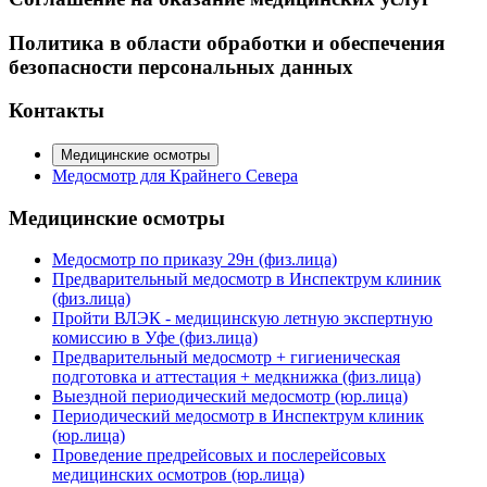
Политика в области обработки и обеспечения
безопасности персональных данных
Контакты
Медицинские осмотры
Медосмотр для Крайнего Севера
Медицинские осмотры
Медосмотр по приказу 29н (физ.лица)
Предварительный медосмотр в Инспектрум клиник
(физ.лица)
Пройти ВЛЭК - медицинскую летную экспертную
комиссию в Уфе (физ.лица)
Предварительный медосмотр + гигиеническая
подготовка и аттестация + медкнижка (физ.лица)
Выездной периодический медосмотр (юр.лица)
Периодический медосмотр в Инспектрум клиник
(юр.лица)
Проведение предрейсовых и послерейсовых
медицинских осмотров (юр.лица)