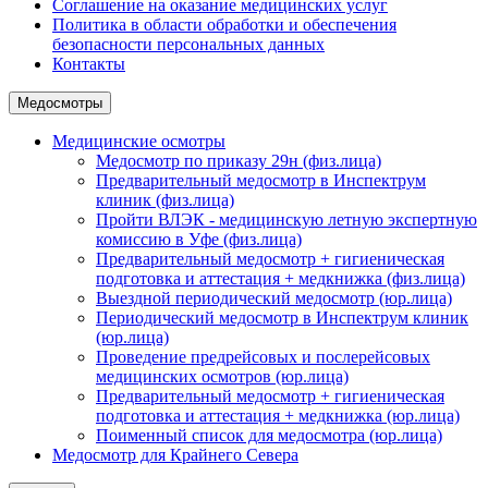
Соглашение на оказание медицинских услуг
Политика в области обработки и обеспечения
безопасности персональных данных
Контакты
Медосмотры
Медицинские осмотры
Медосмотр по приказу 29н (физ.лица)
Предварительный медосмотр в Инспектрум
клиник (физ.лица)
Пройти ВЛЭК - медицинскую летную экспертную
комиссию в Уфе (физ.лица)
Предварительный медосмотр + гигиеническая
подготовка и аттестация + медкнижка (физ.лица)
Выездной периодический медосмотр (юр.лица)
Периодический медосмотр в Инспектрум клиник
(юр.лица)
Проведение предрейсовых и послерейсовых
медицинских осмотров (юр.лица)
Предварительный медосмотр + гигиеническая
подготовка и аттестация + медкнижка (юр.лица)
Поименный список для медосмотра (юр.лица)
Медосмотр для Крайнего Севера