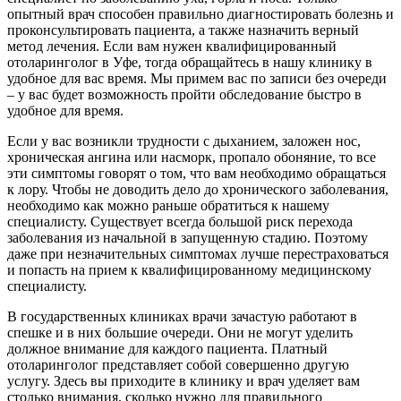
опытный врач способен правильно диагностировать болезнь и
проконсультировать пациента, а также назначить верный
метод лечения. Если вам нужен квалифицированный
отоларинголог в Уфе, тогда обращайтесь в нашу клинику в
удобное для вас время. Мы примем вас по записи без очереди
– у вас будет возможность пройти обследование быстро в
удобное для время.
Если у вас возникли трудности с дыханием, заложен нос,
хроническая ангина или насморк, пропало обоняние, то все
эти симптомы говорят о том, что вам необходимо обращаться
к лору. Чтобы не доводить дело до хронического заболевания,
необходимо как можно раньше обратиться к нашему
специалисту. Существует всегда большой риск перехода
заболевания из начальной в запущенную стадию. Поэтому
даже при незначительных симптомах лучше перестраховаться
и попасть на прием к квалифицированному медицинскому
специалисту.
В государственных клиниках врачи зачастую работают в
спешке и в них большие очереди. Они не могут уделить
должное внимание для каждого пациента. Платный
отоларинголог представляет собой совершенно другую
услугу. Здесь вы приходите в клинику и врач уделяет вам
столько внимания, сколько нужно для правильного