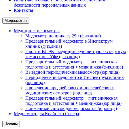
безопасности персональных данных
Контакты
Медосмотры
Медицинские осмотры
Медосмотр по приказу 29н (физ.лица)
Предварительный медосмотр в Инспектрум
клиник (физ.лица)
Пройти ВЛЭК - медицинскую летную экспертную
комиссию в Уфе (физ.лица)
Предварительный медосмотр + гигиеническая
подготовка и аттестация + медкнижка (физ.лица)
Выездной периодический медосмотр (юр.лица)
Периодический медосмотр в Инспектрум клиник
(юр.лица)
Проведение предрейсовых и послерейсовых
медицинских осмотров (юр.лица)
Предварительный медосмотр + гигиеническая
подготовка и аттестация + медкнижка (юр.лица)
Поименный список для медосмотра (юр.лица)
Медосмотр для Крайнего Севера
Чекапы