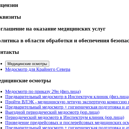
цензии
квизиты
глашение на оказание медицинских услуг
литика в области обработки и обеспечения безоп
нтакты
Медицинские осмотры
Медосмотр для Крайнего Севера
дицинские осмотры
Медосмотр по приказу 29н (физ.лица)
Предварительный медосмотр в Инспектрум клиник (физ.лица
Пройти ВЛЭК - медицинскую летную экспертную комиссию в
Предварительный медосмотр + гигиеническая подготовка и ат
Выездной периодический медосмотр (юр.лица)
Периодический медосмотр в Инспектрум клиник (юр.лица)
Проведение предрейсовых и послерейсовых медицинских осм
Предварительный медосмотр + гигиеническая подготовка и а