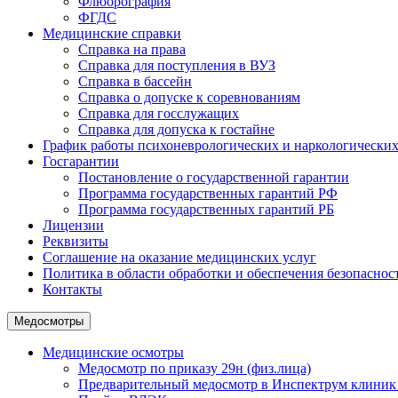
Флюорография
ФГДС
Медицинские справки
Справка на права
Справка для поступления в ВУЗ
Справка в бассейн
Справка о допуске к соревнованиям
Справка для госслужащих
Справка для допуска к гостайне
График работы психоневрологических и наркологических
Госгарантии
Постановление о государственной гарантии
Программа государственных гарантий РФ
Программа государственных гарантий РБ
Лицензии
Реквизиты
Соглашение на оказание медицинских услуг
Политика в области обработки и обеспечения безопасно
Контакты
Медосмотры
Медицинские осмотры
Медосмотр по приказу 29н (физ.лица)
Предварительный медосмотр в Инспектрум клиник 