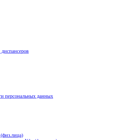
 диспансеров
сти персональных данных
(физ.лица)