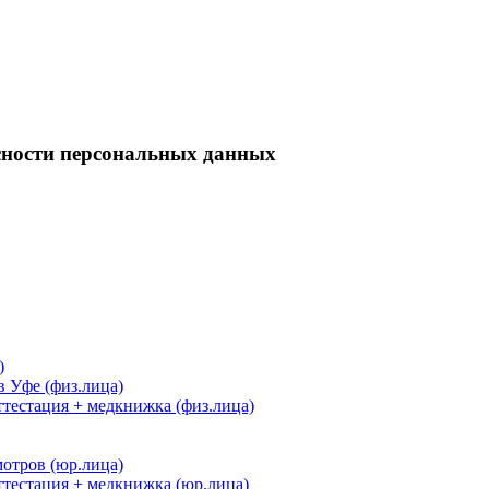
асности персональных данных
)
 Уфе (физ.лица)
тестация + медкнижка (физ.лица)
отров (юр.лица)
ттестация + медкнижка (юр.лица)