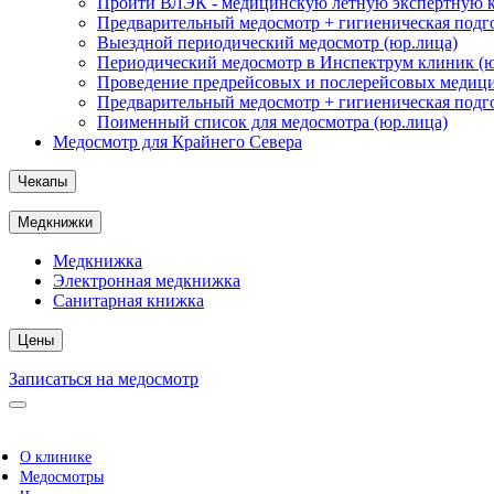
Пройти ВЛЭК - медицинскую летную экспертную к
Предварительный медосмотр + гигиеническая подго
Выездной периодический медосмотр (юр.лица)
Периодический медосмотр в Инспектрум клиник (ю
Проведение предрейсовых и послерейсовых медици
Предварительный медосмотр + гигиеническая подго
Поименный список для медосмотра (юр.лица)
Медосмотр для Крайнего Севера
Чекапы
Медкнижки
Медкнижка
Электронная медкнижка
Санитарная книжка
Цены
Записаться на медосмотр
О клинике
Медосмотры