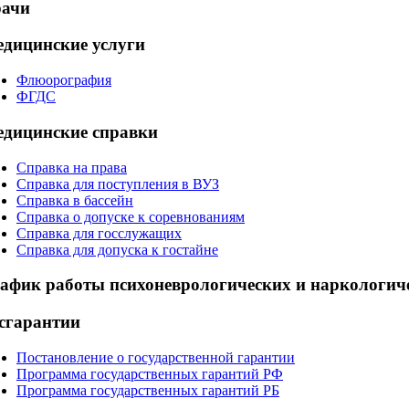
ачи
дицинские услуги
Флюорография
ФГДС
дицинские справки
Справка на права
Справка для поступления в ВУЗ
Справка в бассейн
Справка о допуске к соревнованиям
Справка для госслужащих
Справка для допуска к гостайне
афик работы психоневрологических и наркологич
сгарантии
Постановление о государственной гарантии
Программа государственных гарантий РФ
Программа государственных гарантий РБ