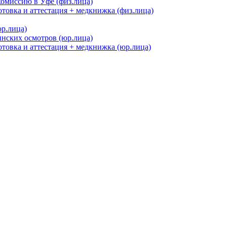
омиссию в Уфе (физ.лица)
товка и аттестация + медкнижка (физ.лица)
р.лица)
нских осмотров (юр.лица)
товка и аттестация + медкнижка (юр.лица)