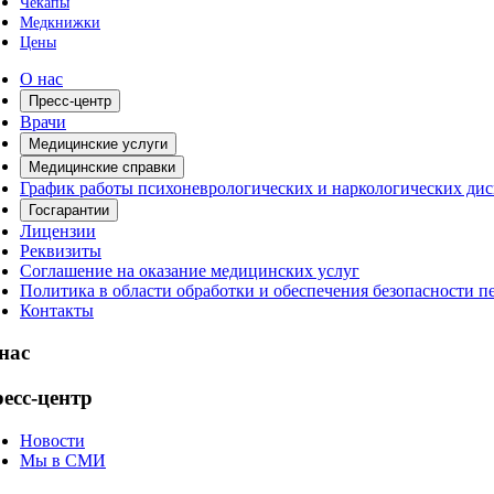
Чекапы
Медкнижки
Цены
О нас
Пресс-центр
Врачи
Медицинские услуги
Медицинские справки
График работы психоневрологических и наркологических ди
Госгарантии
Лицензии
Реквизиты
Соглашение на оказание медицинских услуг
Политика в области обработки и обеспечения безопасности 
Контакты
нас
есс-центр
Новости
Мы в СМИ