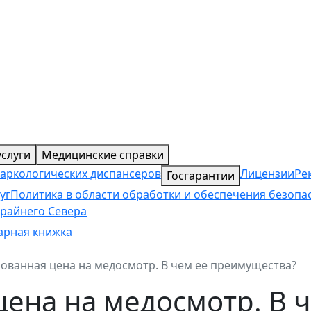
слуги
Медицинские справки
наркологических диспансеров
Лицензии
Ре
Госгарантии
уг
Политика в области обработки и обеспечения безоп
райнего Севера
арная книжка
ованная цена на медосмотр. В чем ее преимущества?
ена на медосмотр. В 