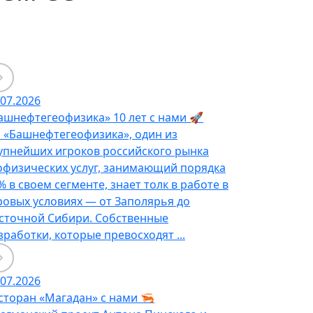
.07.2026
ашнефтегеофизика» 10 лет с нами 🚀
 «Башнефтегеофизика», один из
упнейших игроков российского рынка
офизических услуг, занимающий порядка
% в своем сегменте, знает толк в работе в
ровых условиях — от Заполярья до
сточной Сибири. Собственные
зработки, которые превосходят ...
.07.2026
сторан «Магадан» с нами 🦐