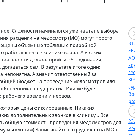
ное. Сложности начинаются уже на этапе выбора
ения расценки на медосмотр (МО) могут просто
31
азмещены объемные таблицы с подробной
«Б
 работающего в клинике врача. А у каких
АО
ециальности должен пройти обследования,
кр
догадаться сам! В результате итоге один:
ге
 непонятна. А значит ответственный за
30
общий бюджет на проведение медосмотров для
су
собственника предприятия. Или же будет
Во
о рабочего времени и нервов.
ра
у которых цены фиксированные. Никаких
ких дополнительных звонков в клинику… Все
23
ать общую стоимость проведения медосмотров для
Ре
ему мы клоним) Записывайте сотрудников на МО в