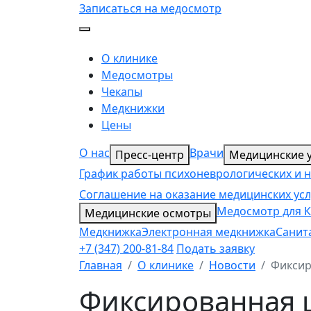
Записаться на медосмотр
О клинике
Медосмотры
Чекапы
Медкнижки
Цены
О нас
Врачи
Пресс-центр
Медицинские у
График работы психоневрологических и 
Соглашение на оказание медицинских усл
Медосмотр для К
Медицинские осмотры
Медкнижка
Электронная медкнижка
Санит
+7 (347) 200-81-84
Подать заявку
Главная
О клинике
Новости
Фиксир
Фиксированная ц