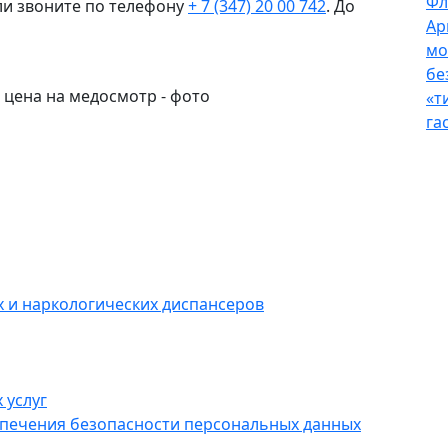
Фл
ли звоните по телефону
+ 7 (347) 20 00 742
. До
Ар
мо
бе
«т
га
 и наркологических диспансеров
 услуг
спечения безопасности персональных данных