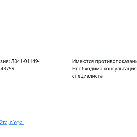
зия: Л041-01149-
Имеются противопоказани
343759
Необходима консультация
специалиста
йта, г.Уфа