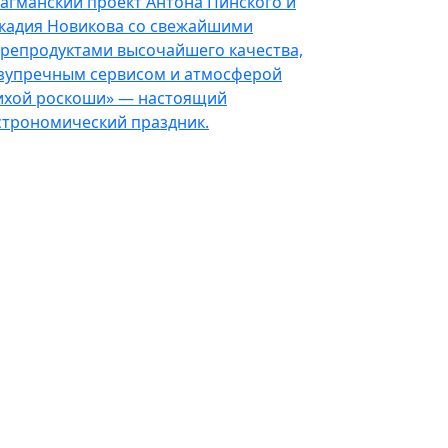
агманский проект Антона Пинского и
кадия Новикова со свежайшими
репродуктами высочайшего качества,
зупречным сервисом и атмосферой
ихой роскоши» — настоящий
строномический праздник.