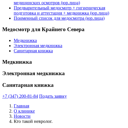
медицинских осмотров (юр.лица)
Предварительный медосмотр + гигиеническая
подготовка и аттестация + медкнижка (юр.лица)
Поименный список для медосмотра (юр.лица)
Медосмотр для Крайнего Севера
Медкнижка
Электронная медкнижка
Санитарная книжка
Медкнижка
Электронная медкнижка
Санитарная книжка
+7 (347) 200-81-84
Подать заявку
Главная
О клинике
Новости
Кто такой невролог.