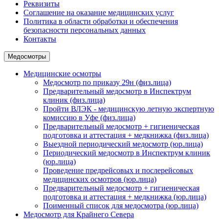
Реквизиты
Соглашение на оказание медицинских услуг
Политика в области обработки и обеспечения
безопасности персональных данных
Контакты
Медосмотры
Медицинские осмотры
Медосмотр по приказу 29н (физ.лица)
Предварительный медосмотр в Инспектрум
клиник (физ.лица)
Пройти ВЛЭК - медицинскую летную экспертную
комиссию в Уфе (физ.лица)
Предварительный медосмотр + гигиеническая
подготовка и аттестация + медкнижка (физ.лица)
Выездной периодический медосмотр (юр.лица)
Периодический медосмотр в Инспектрум клиник
(юр.лица)
Проведение предрейсовых и послерейсовых
медицинских осмотров (юр.лица)
Предварительный медосмотр + гигиеническая
подготовка и аттестация + медкнижка (юр.лица)
Поименный список для медосмотра (юр.лица)
Медосмотр для Крайнего Севера