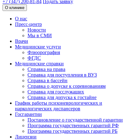
+7 (347) 200-81-84
Подать заявку
О клинике
О нас
Пресс-центр
Новости
Мы в СМИ
Врачи
Медицинские услуги
Флюорография
ФГДС
Медицинские справки
Справка на права
Справка для поступления в ВУЗ
Справка в бассейн
Справка о допуске к соревнованиям
Справка для госслужащих
Справка для допуска к гостайне
График работы психоневрологических и
наркологических диспансеров
Госгарантии
Постановление о государственной гарантии
Программа государственных гарантий РФ
Программа государственных гарантий РБ
Лицензии