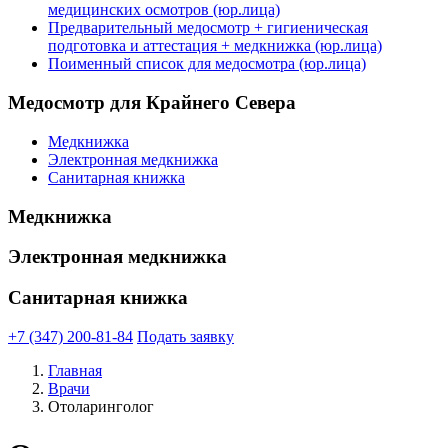
медицинских осмотров (юр.лица)
Предварительный медосмотр + гигиеническая
подготовка и аттестация + медкнижка (юр.лица)
Поименный список для медосмотра (юр.лица)
Медосмотр для Крайнего Севера
Медкнижка
Электронная медкнижка
Санитарная книжка
Медкнижка
Электронная медкнижка
Санитарная книжка
+7 (347) 200-81-84
Подать заявку
Главная
Врачи
Отоларинголог