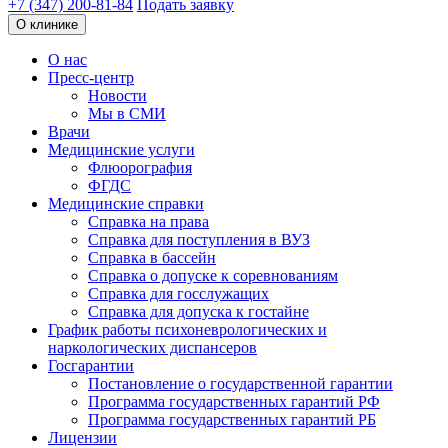
+7 (347) 200-81-84
Подать заявку
О клинике
О нас
Пресс-центр
Новости
Мы в СМИ
Врачи
Медицинские услуги
Флюорография
ФГДС
Медицинские справки
Справка на права
Справка для поступления в ВУЗ
Справка в бассейн
Справка о допуске к соревнованиям
Справка для госслужащих
Справка для допуска к гостайне
График работы психоневрологических и
наркологических диспансеров
Госгарантии
Постановление о государственной гарантии
Программа государственных гарантий РФ
Программа государственных гарантий РБ
Лицензии