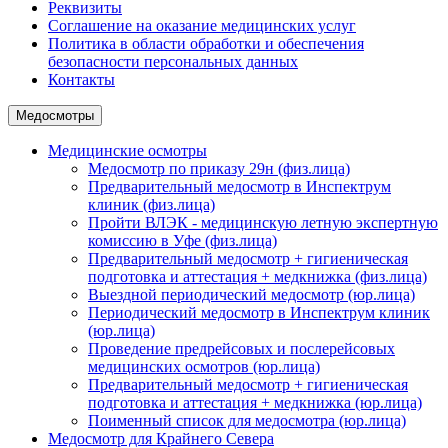
Реквизиты
Соглашение на оказание медицинских услуг
Политика в области обработки и обеспечения
безопасности персональных данных
Контакты
Медосмотры
Медицинские осмотры
Медосмотр по приказу 29н (физ.лица)
Предварительный медосмотр в Инспектрум
клиник (физ.лица)
Пройти ВЛЭК - медицинскую летную экспертную
комиссию в Уфе (физ.лица)
Предварительный медосмотр + гигиеническая
подготовка и аттестация + медкнижка (физ.лица)
Выездной периодический медосмотр (юр.лица)
Периодический медосмотр в Инспектрум клиник
(юр.лица)
Проведение предрейсовых и послерейсовых
медицинских осмотров (юр.лица)
Предварительный медосмотр + гигиеническая
подготовка и аттестация + медкнижка (юр.лица)
Поименный список для медосмотра (юр.лица)
Медосмотр для Крайнего Севера