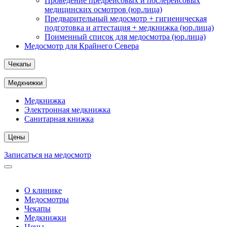
Проведение предрейсовых и послерейсовых
медицинских осмотров (юр.лица)
Предварительный медосмотр + гигиеническая
подготовка и аттестация + медкнижка (юр.лица)
Поименный список для медосмотра (юр.лица)
Медосмотр для Крайнего Севера
Чекапы
Медкнижки
Медкнижка
Электронная медкнижка
Санитарная книжка
Цены
Записаться на медосмотр
О клинике
Медосмотры
Чекапы
Медкнижки
Цены