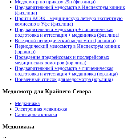
Медосмотр по приказу 29н (физ.лица)
Предварительный медосмотр в Инспектрум клиник
(физ.лица)
Пройти ВЛЭК - медицинскую летную экспертную
комиссию в Уфе (физ.лица)
Предварительный медосмотр + гигиеническая
подготовка и аттестация + медкнижка (физ.лица)
Выездной периодический медосмотр (юр.лица)
Периодический медосмотр в Инспектрум клиник
(юр.лица)
Проведение предрейсовых и послерейсовых
медицинских осмотров (юр.лица)
Предварительный медосмотр + гигиеническая
подготовка и аттестация + медкнижка (юр.лица)
Поименный список для медосмотра (юр.лица)
Медосмотр для Крайнего Севера
Медкнижка
Электронная медкнижка
Санитарная книжка
Медкнижка