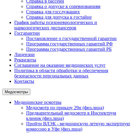
Справка в бассейн
Справка о допуске к соревнованиям
Справка для госслужащих
Справка для допуска к гостайне
График работы психоневрологических и
наркологических диспансеров
Госгарантии
Постановление о государственной гарантии
Программа государственных гарантий РФ
Программа государственных гарантий РБ
Лицензии
Реквизиты
Соглашение на оказание медицинских услуг
Политика в области обработки и обеспечения
безопасности персональных данных
Контакты
Медосмотры
Медицинские осмотры
Медосмотр по приказу 29н (физ.лица)
Предварительный медосмотр в Инспектрум
клиник (физ.лица)
Пройти ВЛЭК - медицинскую летную экспертную
комиссию в Уфе (физ.лица)