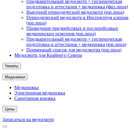
Предварительный медосмотр + гигиеническая
подготовка и аттестация + медкнижка (физ.лица)
Выездной периодический медосмотр (юр.лица)
Периодический медосмотр в Инспектрум клиник
(юр.лица)
Проведение предрейсовых и послерейсовых
медицинских осмотров (юр.лица)
Предварительный медосмотр + гигиеническая
подготовка и аттестация + медкнижка (юр.лица)
Поименный список для медосмотра (юр.лица)
Медосмотр для Крайнего Севера
Чекапы
Медкнижки
Медкнижка
Электронная медкнижка
Санитарная книжка
Цены
Записаться на медосмотр