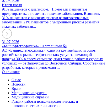
07.08.2026
Итоги июля
91% пациентов с диагнозом. Помогали пациентам
предотвратить, а не лечить тяжелые заболевания. Выявили:
31% пациентов с высоким риском развития тяжелых
заболеваний 21% пациентов с умеренным риском развития
тяжелых заболеван...
31.07.2026
«Башнефтегеофизика» 10 лет с нами 🚀
АО «Башнефтегеофизика», один из крупнейших игроков
российского рынка геофизических услуг, занимающий
порядка 30% в своем сегменте, знает толк в работе в суровых
условиях — от Заполярья до Восточной Сибири. Собственные
разработки, которые превосходят ...
О клинике
О нас
Новости
Врачи
Медицинские услуги
Медицинские справки
График работы психоневрологических и
наркологических диспансеров