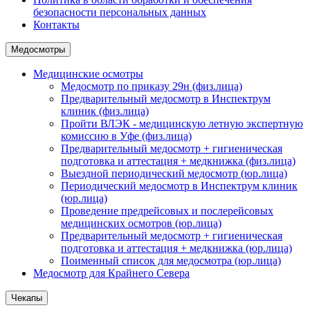
безопасности персональных данных
Контакты
Медосмотры
Медицинские осмотры
Медосмотр по приказу 29н (физ.лица)
Предварительный медосмотр в Инспектрум
клиник (физ.лица)
Пройти ВЛЭК - медицинскую летную экспертную
комиссию в Уфе (физ.лица)
Предварительный медосмотр + гигиеническая
подготовка и аттестация + медкнижка (физ.лица)
Выездной периодический медосмотр (юр.лица)
Периодический медосмотр в Инспектрум клиник
(юр.лица)
Проведение предрейсовых и послерейсовых
медицинских осмотров (юр.лица)
Предварительный медосмотр + гигиеническая
подготовка и аттестация + медкнижка (юр.лица)
Поименный список для медосмотра (юр.лица)
Медосмотр для Крайнего Севера
Чекапы