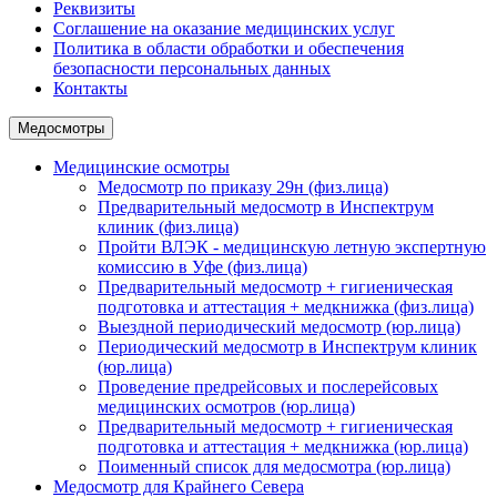
Реквизиты
Соглашение на оказание медицинских услуг
Политика в области обработки и обеспечения
безопасности персональных данных
Контакты
Медосмотры
Медицинские осмотры
Медосмотр по приказу 29н (физ.лица)
Предварительный медосмотр в Инспектрум
клиник (физ.лица)
Пройти ВЛЭК - медицинскую летную экспертную
комиссию в Уфе (физ.лица)
Предварительный медосмотр + гигиеническая
подготовка и аттестация + медкнижка (физ.лица)
Выездной периодический медосмотр (юр.лица)
Периодический медосмотр в Инспектрум клиник
(юр.лица)
Проведение предрейсовых и послерейсовых
медицинских осмотров (юр.лица)
Предварительный медосмотр + гигиеническая
подготовка и аттестация + медкнижка (юр.лица)
Поименный список для медосмотра (юр.лица)
Медосмотр для Крайнего Севера