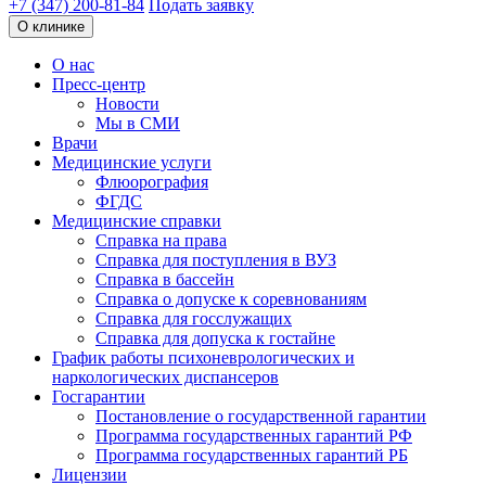
+7 (347) 200-81-84
Подать заявку
О клинике
О нас
Пресс-центр
Новости
Мы в СМИ
Врачи
Медицинские услуги
Флюорография
ФГДС
Медицинские справки
Справка на права
Справка для поступления в ВУЗ
Справка в бассейн
Справка о допуске к соревнованиям
Справка для госслужащих
Справка для допуска к гостайне
График работы психоневрологических и
наркологических диспансеров
Госгарантии
Постановление о государственной гарантии
Программа государственных гарантий РФ
Программа государственных гарантий РБ
Лицензии