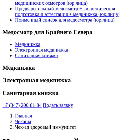
медицинских осмотров (юр.лица)
Предварительный медосмотр + гигиеническая
подготовка и аттестация + медкнижка (юр.лица)
Поименный список для медосмотра (юр.лица)
Медосмотр для Крайнего Севера
Медкнижка
Электронная медкнижка
Санитарная книжка
Медкнижка
Электронная медкнижка
Санитарная книжка
+7 (347) 200-81-84
Подать заявку
Главная
Чекапы
Чек-ап здоровый иммунитет